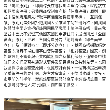
談到我國商標制度之基本原則，王德博首先說明最重要的就
是「屬地原則」，即商標要在哪個地區獲得保護，就應該在
那個國家註冊；另我國商標制度亦採「任意註冊」原則，即
並未強制規定應先行取得商標權始得使用商標；「互惠保
護」原則則是外國拒絕我國人至該國申請註冊商標，則我國
智慧財產局亦會拒絕該國國民至我國申請註冊商標，目前我
國並未因此不受理其他國家國民申請註冊；最後則是「全面
審查」原則，世界上各國有區分為「絕對審查（即全面審
查）」及「相對審查（即部分審查）」，我國商標採取絕對
審查即所有不得註冊事由皆得審查；「相對審查」國家，例
如歐盟則不審查與公共領域無關之私權利部分，僅審查申請
註冊之商標是否有違形式要件及是否違背公共利益等。也因
我國採取全面審查原則，根據統計資料，一個商標提出申請
至獲得註冊約要七個月左右才會審定，王德博建議，要投入
市場前的前半年，就應該要至智慧財產局申請商標註冊，否
則就可能被他人先行搶註，例如星宇航空。