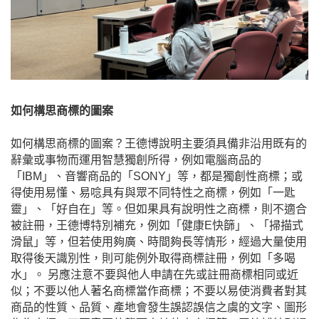
如何構思商標的圖案
如何構思商標的圖案？王德博說明主要須具備非沿用既有的
辭彙或事物而運用智慧獨創所得，例如電腦商品的
「
IBM
」、音響商品的「
SONY
」等，都是獨創性商標；或
得使用易懂、易唸具有與眾不同特性之商標，例如「一匙
靈」、「好自在」等。但如果具有說明性之商標，則不適合
被註冊，王德博特別補充，例如「健康
E
快篩」、「掃描式
滑鼠」等，但若使用夠廣、時間夠長等情形，經過大量使用
取得後天識別性，則可能例外取得商標註冊，例如「多喝
水」。 另應注意不要與他人申請在先或註冊商標相同或近
似；不要以他人著名商標當作商標；不要以易使消費者對其
商品的性質、品質、產地會發生誤認誤信之虞的文字、圖形