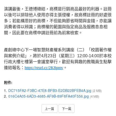
演講最後，王德博總結，商標是行銷商品最好的利器。註冊
以後可以排除他人使用亦得主張侵權，故商標註冊的好處很
多；若能構思好的商標，不但能夠節省時間與金錢，亦能讓
消費者得以辨識；商標權的範圍與指定商品及服務息息相
關，因此要在商標申請註冊前為前案檢索。
產創總中心下一場智慧財產權系列講座（二）「校園著作權
與案例介紹」，將於
4
月
23
日（星期三）
12:00-14:00
於本校
行政大樓七樓第一會議室舉行，歡迎有興趣的教職員生點擊
連結報名：
https://reurl.cc/2K8pmv
。
附件:
1.
DC715FA2-F3BC-47E8-BFB3-E2DB22BFEB4A.jpg
(2 MB)
2.
016C4A05-6AD3-4685-AF9B-89F8FA40F556.jpg
(4 MB)
上一篇
下一篇