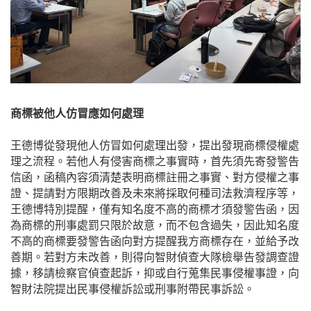
商標被他人仿冒應如何處理
王德博從發現他人仿冒如何處理出發，提出發現商標侵權處
理之流程。若他人有侵害商標之事實時，首先須先寄發警告
信函，函稿內容須清楚表明商標註冊之事實、對方侵權之事
證、提請對方限期改善及未來將採取何種司法救濟程序等，
王德博特別提醒，僅有知名度不高的商標才須發警告函，因
為商標的刑事處罰只限於故意，而不包含過失，因此知名度
不高的商標要發警告函向對方提醒我方商標存在，並給予改
善期。若對方未改善，則得向智財偵查大隊檢舉告發調查證
據，移請檢察官偵查起訴，抑或自行蒐集民事侵權事證，向
智財法院提出民事侵權訴訟或刑事附帶民事訴訟。