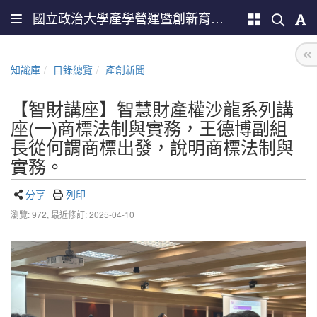
國立政治大學產學營運暨創新育成總中心
知識庫
目錄總覽
產創新聞
【智財講座】智慧財產權沙龍系列講
座(一)商標法制與實務，王德博副組
長從何謂商標出發，說明商標法制與
實務。
分享
列印
瀏覽: 972,
最近修訂: 2025-04-10